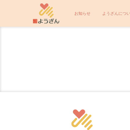
内
容
お知らせ
ようざんにつ
を
ス
キ
ッ
プ