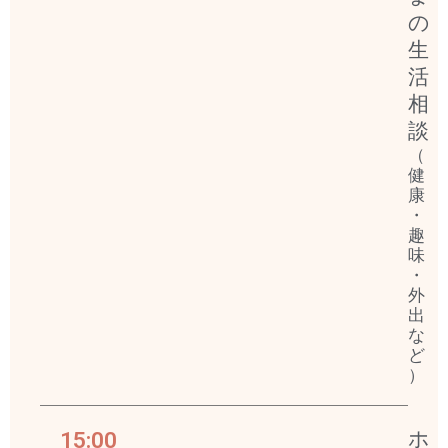
の
生
活
相
談
（
健
康
・
趣
味
・
外
出
な
ど
）
15:00
ホ