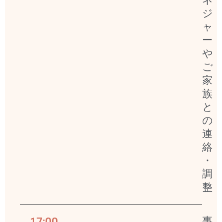
ネ
ジ
ャ
ー
や
ご
家
族
と
の
連
絡
・
調
整
17:00
事