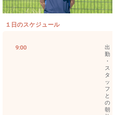
１日のスケジュール
9:00
出
勤
・
ス
タ
ッ
フ
と
の
朝