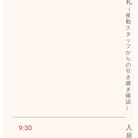
礼
（
夜
勤
ス
タ
ッ
フ
か
ら
の
引
き
継
ぎ
確
認
）
9:30
入
居