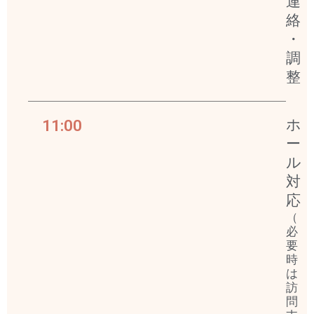
連
絡
・
調
整
11:00
ホ
ー
ル
対
応
（
必
要
時
は
訪
問