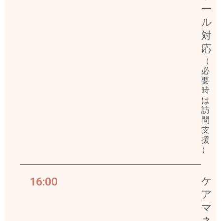
ー
ル
対
応
（
必
要
時
は
訪
問
支
援
）
16:00
ケ
ア
マ