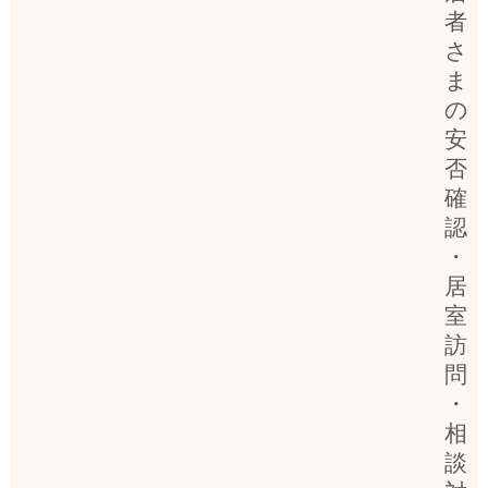
者
さ
ま
の
安
否
確
認
・
居
室
訪
問
・
相
談