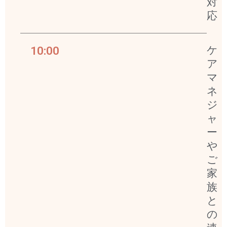
対
応
10:00
ケ
ア
マ
ネ
ジ
ャ
ー
や
ご
家
族
と
の