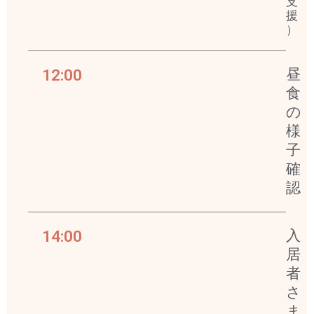
支
援
）
12:00
昼
食
の
様
子
確
認
14:00
入
居
者
さ
ま