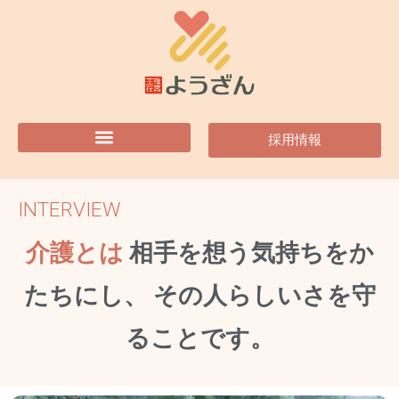
内
容
を
ス
キ
ッ
プ
採用情報
INTERVIEW
介護とは
相手を想う気持ちをか
たちにし、 その人らしいさを守
ることです。