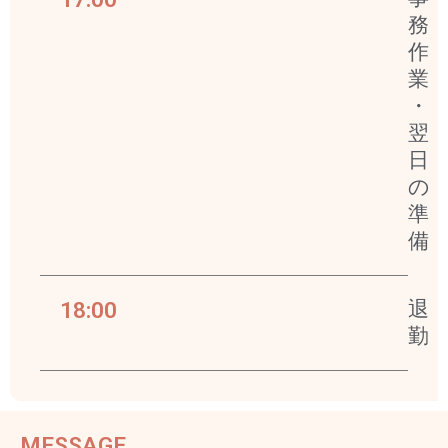
務
作
業
・
翌
日
の
準
備
18:00
退
勤
MESSAGE